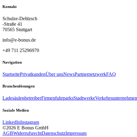
Kontakt
Schulze-Delitzsch
-Straße 41
70565 Stuttgart
info@e-bonus.de
+49 711 25296970
Navigation
Startseite
Privatkunden
Über uns
News
Partnernetzwerk
FAQ
Branchenlösungen
Ladesäulenbetreiber
Firmenfuhrparks
Stadtwerke
Verkehrsunternehme
Soziale Medien
LinkedIn
Instagram
©2026 E Bonus GmbH
AGB
Widerrufsrecht
Datenschutz
Impressum